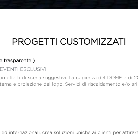
PROGETTI CUSTOMIZZATI
 e trasparente )
EVENTI ESCLUSIVI
on effetti di scena suggestivi. La capienza del DOME è di 
nterna e proiezione del logo. Servizi di riscaldamento e/o ari
ed internazionali, crea soluzioni uniche ai clienti per attirare 