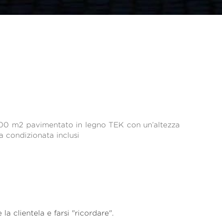
200 m2 pavimentato in legno TEK con un’altezza 
a condizionata inclusi
la clientela e farsi "ricordare".