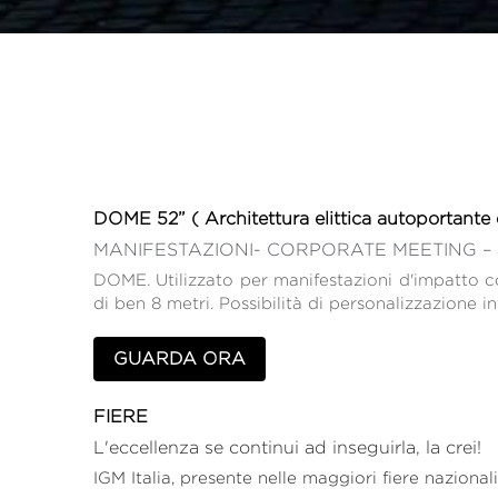
DOME 52”
( Architettura elittica autoportante
MANIFESTAZIONI- CORPORATE MEETING – 
DOME. Utilizzato per manifestazioni d'impatto c
di ben 8 metri. Possibilità di personalizzazione i
GUARDA ORA
FIERE
L'eccellenza se continui ad inseguirla, la crei! 
IGM Italia, presente nelle maggiori fiere nazionali 