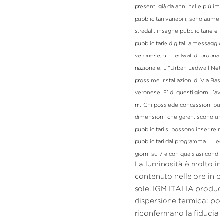
presenti già da anni nelle più im
pubblicitari variabili, sono aume
stradali, insegne pubblicitarie e 
pubblicitarie digitali a messaggio
veronese, un Ledwall di propria p
nazionale. L’“Urban Ledwall Net
prossime installazioni di Via Bas
veronese. E’ di questi giorni l’
m.
Chi possiede concessioni pubbl
dimensioni, che garantiscono un
pubblicitari si possono inserir
pubblicitari dal programma.
I L
La luminosità è molto i
contenuto nelle ore in cu
sole. IGM ITALIA produc
dispersione termica: pot
riconfermano
la fiducia