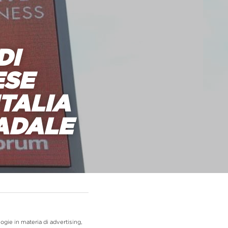
I 
SE 
TALIA 
RADALE
gie in materia di advertising, 