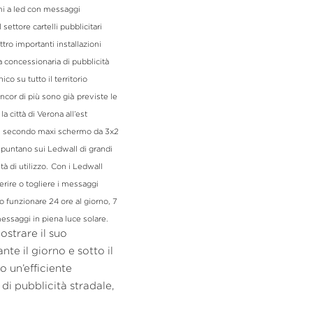
i a led con messaggi 
ettore cartelli pubblicitari 
tro importanti installazioni 
a concessionaria di pubblicità 
o su tutto il territorio 
ncor di più sono già
previste le 
 città di Verona all’est 
del secondo maxi schermo da 3x2 
a puntano sui Ledwall di grandi 
 di utilizzo.
Con i Ledwall
erire o togliere i messaggi 
 funzionare 24 ore al giorno, 7 
giorni su 7 e con qualsiasi condizione atmosferica, hanno un’elevata resa luminosa che garantisce la visibilità dei messaggi in piena luce solare. 
trare il suo 
te il giorno e sotto il 
un’efficiente 
i pubblicità stradale, 