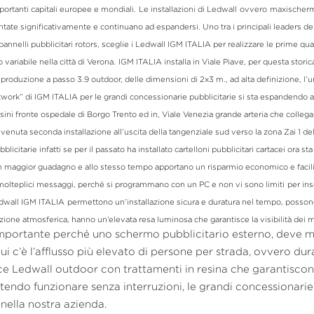
portanti capitali europee e mondiali.
Le installazioni di Ledwall
ovvero
maxischerm
ntate significativamente e continuano ad espandersi. Uno tra i principali leaders del s
pannelli pubblicitari rotors, sceglie i Ledwall IGM ITALIA per realizzare le prime quat
 variabile nella città di Verona.
IGM ITALIA installa in Viale Piave, per questa storic
roduzione a passo 3.9 outdoor, delle dimensioni di 2x3 m., ad alta definizione, l’unic
work” di IGM ITALIA per le grandi concessionarie pubblicitarie si sta espandendo a
sini fronte ospedale di Borgo Trento ed in, Viale Venezia grande arteria che collega la
avvenuta seconda installazione all’uscita della tangenziale sud verso la zona Zai 1 
icitarie infatti se per il passato ha installato cartelloni pubblicitari cartacei ora st
 maggior guadagno e allo stesso tempo apportano un risparmio economico e facilità
e molteplici messaggi, perché si programmano con un PC e non vi sono limiti
per ins
edwall IGM ITALIA
permettono un’installazione sicura e duratura nel tempo, possono
mportante perché uno schermo pubblicitario esterno, deve mos
i c’è l’afflusso più elevato di persone per strada, ovvero duran
e Ledwall outdoor con trattamenti in resina che garantiscono 
endo funzionare senza interruzioni, le grandi concessionarie d
 nella nostra azienda.