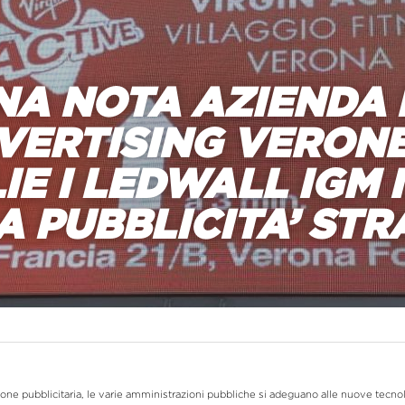
NA NOTA AZIENDA D
VERTISING VERONE
IE I LEDWALL IGM I
A PUBBLICITA’ ST
ione pubblicitaria, le varie amministrazioni pubbliche si adeguano alle nuove tecnolo