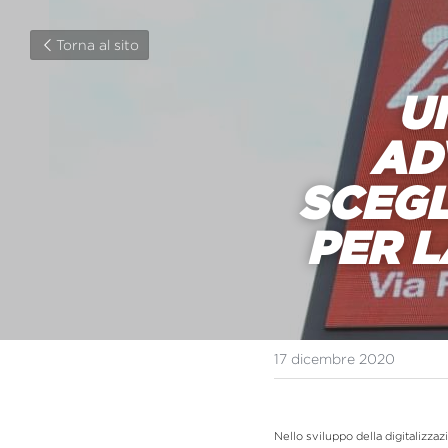
Torna al sito
U
AD
SCEGL
PER L
17 dicembre 2020
Nello sviluppo della digitalizzaz